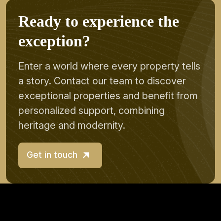
R
e
a
d
y
t
o
e
x
p
e
r
i
e
n
c
e
t
h
e
e
x
c
e
p
t
i
o
n
?
Enter a world where every property tells
a story. Contact our team to discover
exceptional properties and benefit from
personalized support, combining
heritage and modernity.
Get in touch