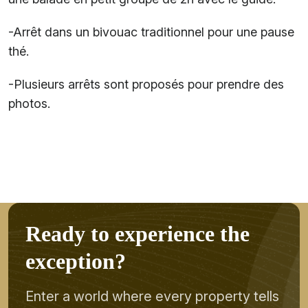
-Arrêt dans un bivouac traditionnel pour une pause
thé.
-Plusieurs arrêts sont proposés pour prendre des
photos.
R
e
a
d
y
t
o
e
x
p
e
r
i
e
n
c
e
t
h
e
e
x
c
e
p
t
i
o
n
?
Enter a world where every property tells