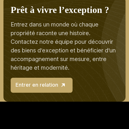
P
r
ê
t
à
v
i
v
r
e
l
’
e
x
c
e
p
t
i
o
n
?
Entrez dans un monde où chaque
propriété raconte une histoire.
Contactez notre équipe pour découvrir
des biens d’exception et bénéficier d’un
accompagnement sur mesure, entre
héritage et modernité.
Entrer en relation