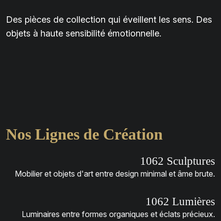
Des pièces de collection qui éveillent les sens. Des
objets à haute sensibilité émotionnelle.
N
o
s
L
i
g
n
e
s
d
e
C
r
é
a
t
i
o
n
1062 Sculptures
Mobilier et objets d'art entre design minimal et âme brute.
1062 Lumières
Luminaires entre formes organiques et éclats précieux.