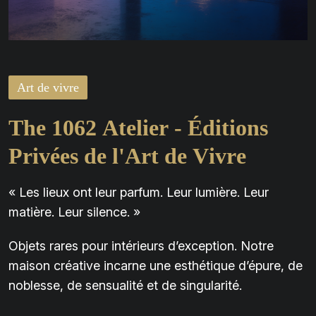
Art de vivre
T
h
e
1
0
6
2
A
t
e
l
i
e
r
-
É
d
i
t
i
o
n
s
P
r
i
v
é
e
s
d
e
l
'
A
r
t
d
e
V
i
v
r
e
« Les lieux ont leur parfum. Leur lumière. Leur
matière. Leur silence. »
Objets rares pour intérieurs d’exception. Notre
maison créative incarne une esthétique d’épure, de
noblesse, de sensualité et de singularité.