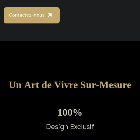
Contactez-nous
U
n
A
r
t
d
e
V
i
v
r
e
S
u
r
-
M
e
s
u
r
e
100
%
Design Exclusif