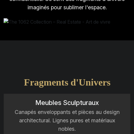
imaginés pour sublimer l'espace.
F
r
a
g
m
e
n
t
s
d
'
U
n
i
v
e
r
s
Meubles Sculpturaux
Canapés enveloppants et pièces au design
architectural. Lignes pures et matériaux
nobles.