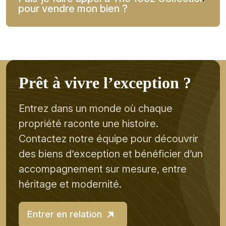
pour vendre mon bien ?
P
r
ê
t
à
v
i
v
r
e
l
’
e
x
c
e
p
t
i
o
n
?
Entrez dans un monde où chaque
propriété raconte une histoire.
Contactez notre équipe pour découvrir
des biens d’exception et bénéficier d’un
accompagnement sur mesure, entre
héritage et modernité.
Entrer en relation