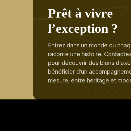
P
r
ê
t
à
v
i
v
r
e
l
’
e
x
c
e
p
t
i
o
n
?
Entrez dans un monde où chaq
raconte une histoire. Contacte
pour découvrir des biens d’exc
bénéficier d’un accompagneme
mesure, entre héritage et mode