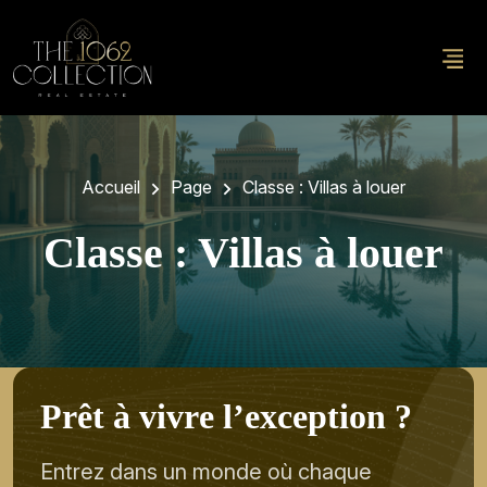
Accueil
Page
Classe :
Villas à louer
Classe :
Villas à louer
P
r
ê
t
à
v
i
v
r
e
l
’
e
x
c
e
p
t
i
o
n
?
Entrez dans un monde où chaque