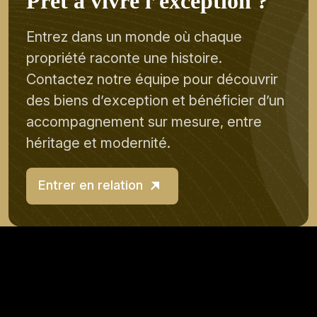
P
r
ê
t
à
v
i
v
r
e
l
’
e
x
c
e
p
t
i
o
n
?
Entrez dans un monde où chaque
propriété raconte une histoire.
Contactez notre équipe pour découvrir
des biens d’exception et bénéficier d’un
accompagnement sur mesure, entre
héritage et modernité.
Entrer en relation