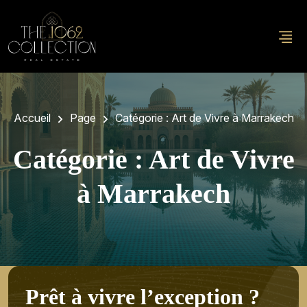
Accueil
Page
Catégorie :
Art de Vivre à Marrakech
Catégorie :
Art de Vivre
à Marrakech
P
r
ê
t
à
v
i
v
r
e
l
’
e
x
c
e
p
t
i
o
n
?